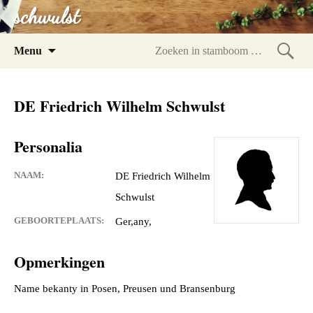
schwulst
Spring
Menu
naar
Zoeke
inhoud
in
DE Friedrich Wilhelm Schwulst
stam
Personalia
NAAM:
DE Friedrich Wilhelm
Schwulst
GEBOORTEPLAATS:
Ger,any,
Opmerkingen
Name bekanty in Posen, Preusen und Bransenburg