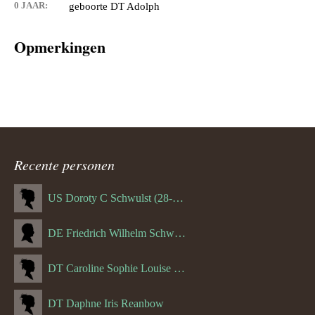
0 JAAR:
geboorte DT Adolph
Opmerkingen
Recente personen
US Doroty C Schwulst (28-12-1919)
DE Friedrich Wilhelm Schwulst
DT Caroline Sophie Louise Schreuder born Schwulst (13-05-1866)
DT Daphne Iris Reanbow