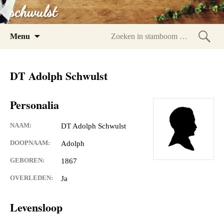
schwulst
Spring
Menu
naar
Zoeke
inhoud
in
DT Adolph Schwulst
stam
Personalia
NAAM:
DT Adolph Schwulst
DOOPNAAM:
Adolph
GEBOREN:
1867
OVERLEDEN:
Ja
Levensloop