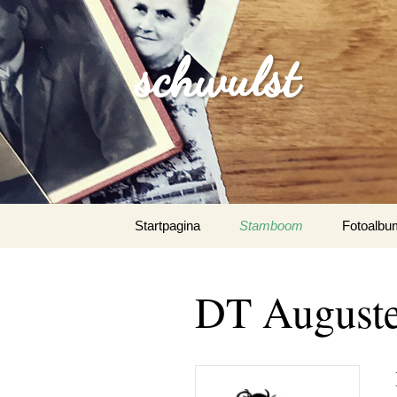
schwulst
Spring
Startpagina
Stamboom
Fotoalbu
naar
inhoud
Schwulst
DT Auguste
Schwuls
Schwulst-