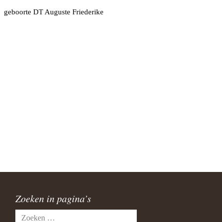
geboorte DT Auguste Friederike
Zoeken in pagina’s
Zoeken