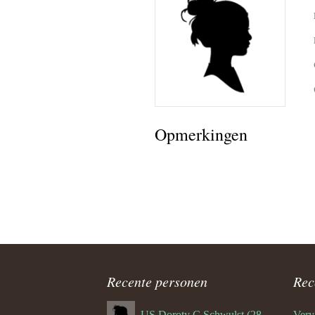
Herman 
Familie B
Schwulst 
2005 sep
Opmerkingen
General/A
Schwulst
Recente personen
Rec
US Doroty C Schwulst (28-12-1919)