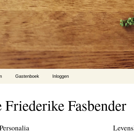
m
Gastenboek
Inloggen
 Klockow
 Friederike Fasbender
t USA
Slotty
Personalia
Levens