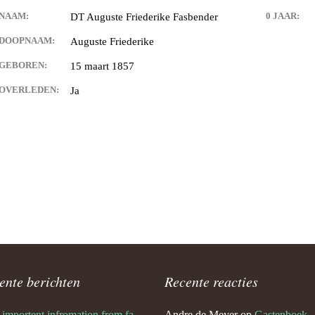
Schwulst
NAAM:
0 JAAR:
DT Auguste Friederike Fasbender
ill Schwulst
DOOPNAAM:
Auguste Friederike
GEBOREN:
15 maart 1857
South Africa
OVERLEDEN:
Ja
t
llgemein foto’s
 Joachimthal
ente berichten
Recente reacties
Very importent infromation from family Schwulst
Andre de Meyer
op
Gastenboek