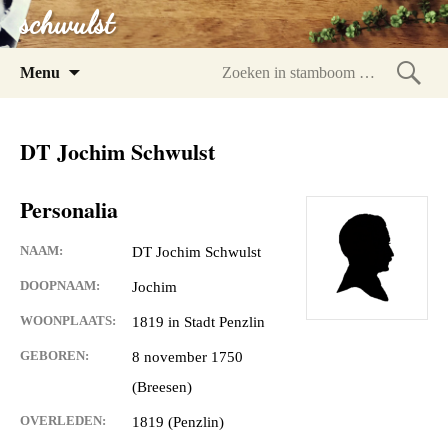
schwulst
Spring
Menu
naar
Zoeke
inhoud
in
DT Jochim Schwulst
stam
Personalia
NAAM:
DT Jochim Schwulst
DOOPNAAM:
Jochim
WOONPLAATS:
1819 in Stadt Penzlin
GEBOREN:
8 november 1750
(Breesen)
OVERLEDEN:
1819 (Penzlin)