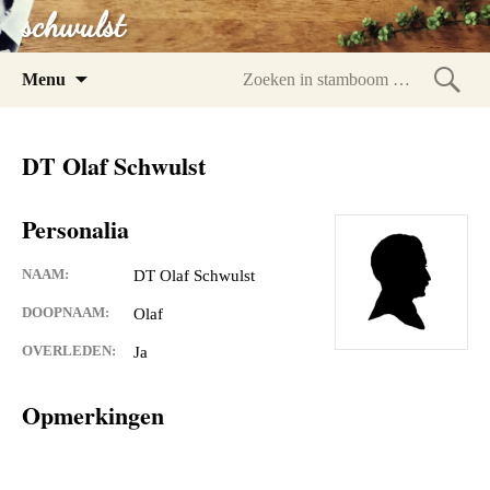
schwulst
Spring
Menu
naar
Zoeke
inhoud
in
DT Olaf Schwulst
stam
Personalia
NAAM:
DT Olaf Schwulst
DOOPNAAM:
Olaf
OVERLEDEN:
Ja
Opmerkingen