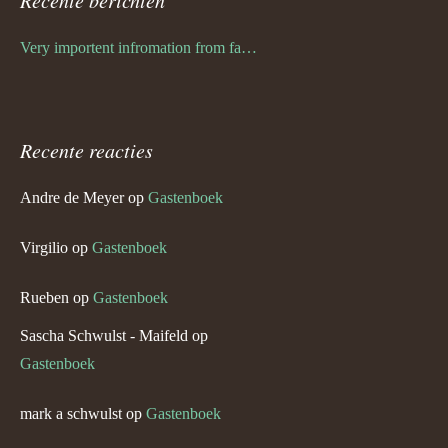
Recente berichten
Very importent infromation from family Schwulst
Recente reacties
Andre de Meyer
op
Gastenboek
Virgilio
op
Gastenboek
Rueben
op
Gastenboek
Sascha Schwulst - Maifeld
op
Gastenboek
mark a schwulst
op
Gastenboek