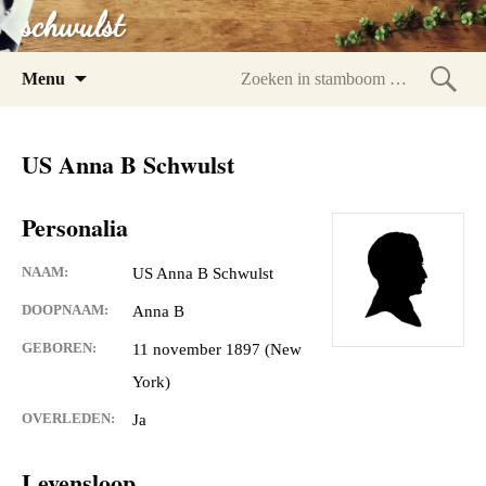
schwulst
Spring
Menu
naar
Zoeke
inhoud
in
US Anna B Schwulst
stam
Personalia
NAAM:
US Anna B Schwulst
DOOPNAAM:
Anna B
GEBOREN:
11 november 1897 (New
York)
OVERLEDEN:
Ja
Levensloop