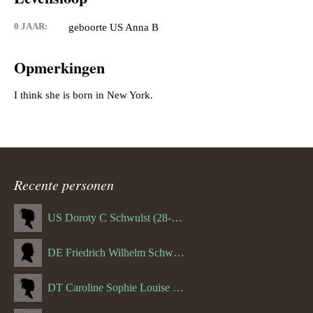
0 JAAR:
geboorte US Anna B
Opmerkingen
Recente personen
US Doroty C Schwulst (28-12-1919)
DE Friedrich Wilhelm Schwulst
DT Caroline Sophie Louise Schreuder born Schwulst (13-05-1866)