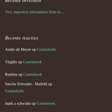
Recente berichten
Very importent infromation from family Schwulst
Recente reacties
Andre de Meyer
op
Gastenboek
Virgilio
op
Gastenboek
Rueben
op
Gastenboek
Sascha Schwulst - Maifeld
op
Gastenboek
mark a schwulst
op
Gastenboek