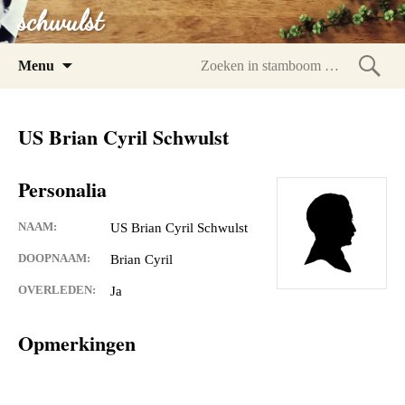
schwulst
Spring
Menu
naar
Zoeke
inhoud
in
US Brian Cyril Schwulst
stam
Personalia
NAAM:
US Brian Cyril Schwulst
DOOPNAAM:
Brian Cyril
OVERLEDEN:
Ja
Opmerkingen