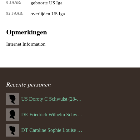
0 JAAR:
geboorte US Iga
92 JAAR:
overlijden US Iga
Opmerkingen
Recente personen
US Doroty C Schwulst (28-12-1919)
DE Friedrich Wilhelm Schwulst
DT Caroline Sophie Louise Schreuder born Schwulst (13-05-1866)