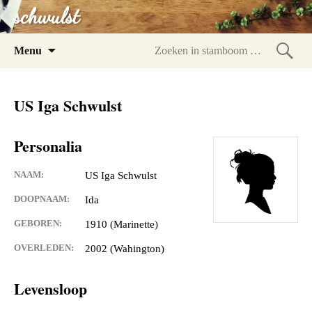
schwulst
Spring
Menu
naar
Zoeke
inhoud
in
US Iga Schwulst
stam
Personalia
NAAM:
US Iga Schwulst
DOOPNAAM:
Ida
GEBOREN:
1910 (Marinette)
OVERLEDEN:
2002 (Wahington)
Levensloop