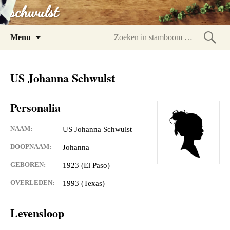
schwulst
Spring
Menu
naar
Zoeke
inhoud
in
US Johanna Schwulst
stam
Personalia
NAAM:
US Johanna Schwulst
DOOPNAAM:
Johanna
GEBOREN:
1923 (El Paso)
OVERLEDEN:
1993 (Texas)
Levensloop