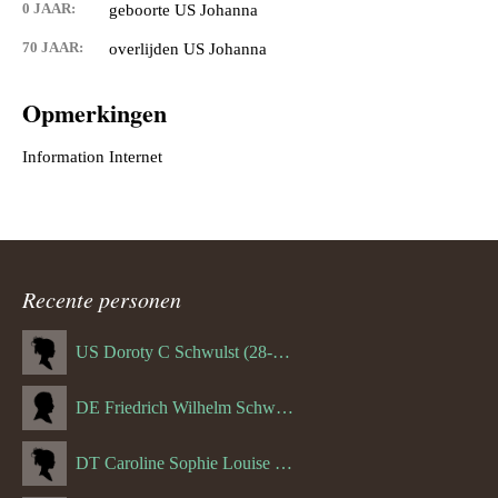
0 JAAR:
geboorte US Johanna
70 JAAR:
overlijden US Johanna
Opmerkingen
Recente personen
US Doroty C Schwulst (28-12-1919)
DE Friedrich Wilhelm Schwulst
DT Caroline Sophie Louise Schreuder born Schwulst (13-05-1866)