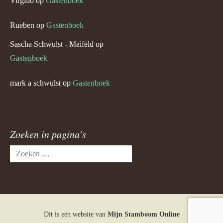
Virgilio
op
Gastenboek
Rueben
op
Gastenboek
Sascha Schwulst - Maifeld
op
Gastenboek
mark a schwulst
op
Gastenboek
Zoeken in pagina’s
Zoeken
naar:
Dit is een website van
Mijn Stamboom Online