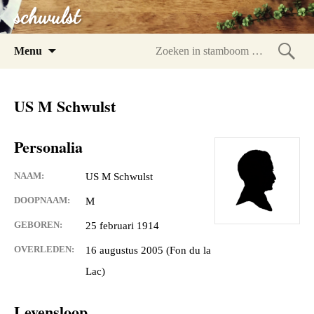
schwulst
Spring
Menu
naar
Zoeke
inhoud
in
US M Schwulst
stam
Personalia
NAAM:
US M Schwulst
DOOPNAAM:
M
GEBOREN:
25 februari 1914
OVERLEDEN:
16 augustus 2005 (Fon du la
Lac)
Levensloop