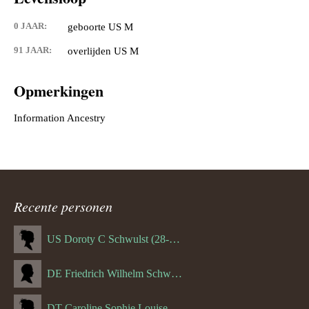
0 JAAR:
geboorte US M
91 JAAR:
overlijden US M
Opmerkingen
Recente personen
US Doroty C Schwulst (28-12-1919)
DE Friedrich Wilhelm Schwulst
DT Caroline Sophie Louise Schreuder born Schwulst (13-05-1866)