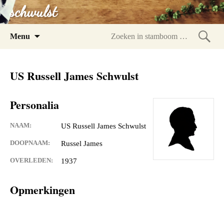
schwulst
Spring
Menu
naar
Zoeke
inhoud
in
US Russell James Schwulst
stam
Personalia
NAAM:
US Russell James Schwulst
DOOPNAAM:
Russel James
OVERLEDEN:
1937
Opmerkingen