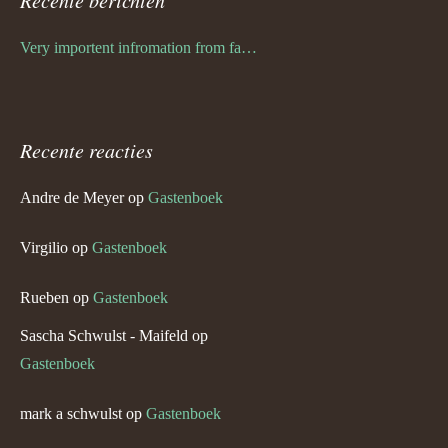
Recente berichten
Very importent infromation from family Schwulst
Recente reacties
Andre de Meyer
op
Gastenboek
Virgilio
op
Gastenboek
Rueben
op
Gastenboek
Sascha Schwulst - Maifeld
op
Gastenboek
mark a schwulst
op
Gastenboek