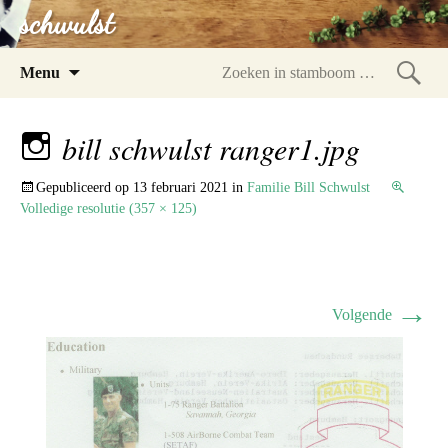
schwulst
Spring
Menu
naar
Zoeke
inhoud
in
bill schwulst ranger1.jpg
stam
Gepubliceerd op
13 februari 2021
in
Familie Bill Schwulst
Volledige resolutie (357 × 125)
→
Volgende