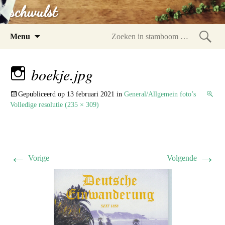
schwulst
Spring
Menu
naar
Zoeke
inhoud
in
boekje.jpg
stam
Gepubliceerd op
13 februari 2021
in
General/Allgemein foto’s
Volledige resolutie (235 × 309)
←
→
Vorige
Volgende