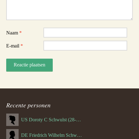
Reactie
Naam
*
E-mail
*
Recente personen
US Doroty C Schwulst (28-12-1919)
DE Friedrich Wilhelm Schwulst