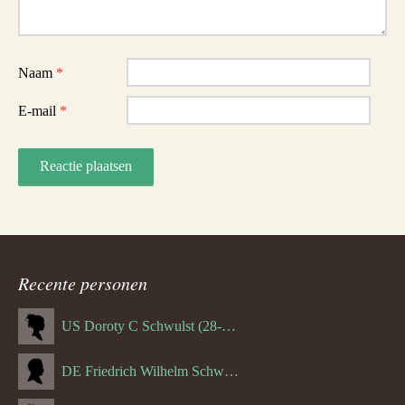
Naam
*
E-mail
*
Recente personen
US Doroty C Schwulst (28-12-1919)
DE Friedrich Wilhelm Schwulst