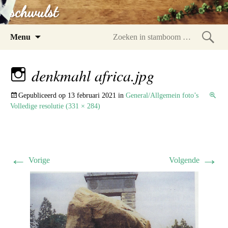
schwulst
Spring
Menu
naar
Zoeke
inhoud
in
denkmahl africa.jpg
stam
Gepubliceerd op
13 februari 2021
in
General/Allgemein foto’s
Volledige resolutie (331 × 284)
←
→
Vorige
Volgende