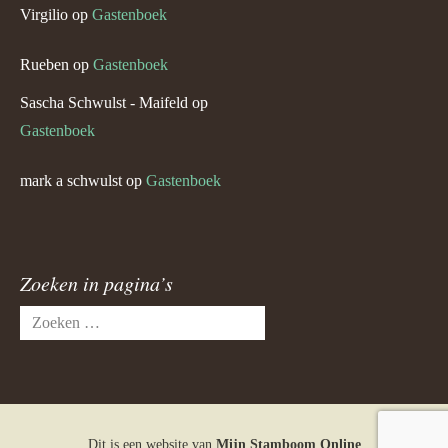
Virgilio
op
Gastenboek
Rueben
op
Gastenboek
Sascha Schwulst - Maifeld
op
Gastenboek
mark a schwulst
op
Gastenboek
Zoeken in pagina’s
Zoeken
naar:
Dit is een website van
Mijn Stamboom Online