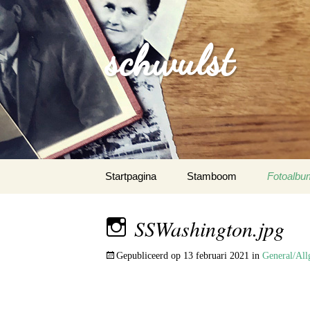
schwulst
Spring
Startpagina
Stamboom
Fotoalbu
naar
inhoud
Schwulst
SSWashington.jpg
Schwuls
Gepubliceerd op
13 februari 2021
in
General/All
Schwulst-