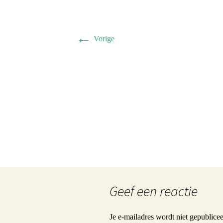
Herman 
Familie B
←
Vorige
Schwulst 
2005 sep
General/A
Schwulst
Geef een reactie
Je e-mailadres wordt niet gepublicee