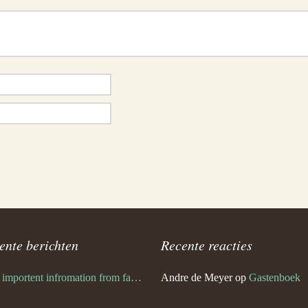
ente berichten
Recente reacties
Very importent infromation from family Schwulst
Andre de Meyer
op
Gastenboek