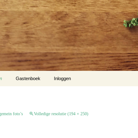
m
Gastenboek
Inloggen
 Klockow
t USA
gemein foto’s
Volledige resolutie (194 × 250)
Slotty