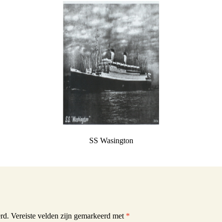
Schwulst
ill Schwulst
South Africa
t
llgemein foto’s
 Joachimthal
SS Wasington
rd.
Vereiste velden zijn gemarkeerd met
*