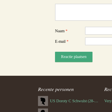
Reactie
Naam
*
E-mail
*
Recente personen
Rec
US Doroty C Schwulst (28-12-1919)