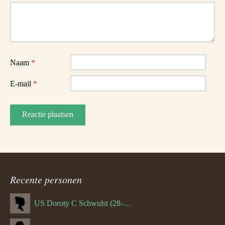
Reactie
Naam
*
E-mail
*
Recente personen
US Doroty C Schwulst (28-12-1919)