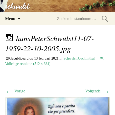
schwulst
Spring
Menu
naar
Zoeke
inhoud
in
hansPeterSchwulst11-07-
stam
1959-22-10-2005.jpg
Gepubliceerd op
13 februari 2021
in
Schwulst Joachimthal
Volledige resolutie (512 × 361)
←
→
Vorige
Volgende