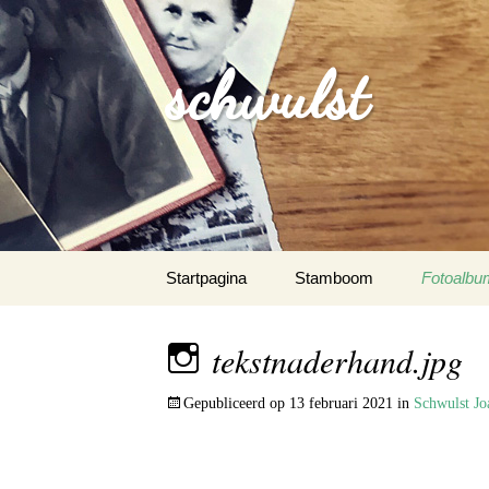
schwulst
Spring
Startpagina
Stamboom
Fotoalbu
naar
inhoud
Schwulst
tekstnaderhand.jpg
Schwuls
Gepubliceerd op
13 februari 2021
in
Schwulst Jo
Schwulst-