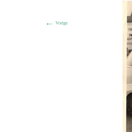
Herman 
Familie B
←
Vorige
Schwulst 
2005 sep
General/A
Schwulst