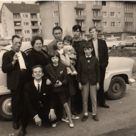
Schwulst
ill Schwulst
South Africa
t
llgemein foto’s
 Joachimthal