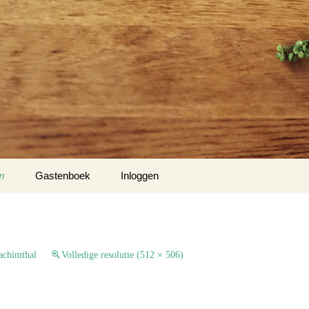
m
Gastenboek
Inloggen
 Klockow
t USA
achimthal
Volledige resolutie (512 × 506)
Slotty