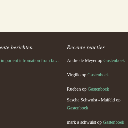
ente berichten
Recente reacties
Very importent infromation from family Schwulst
Andre de Meyer
op
Gastenboek
Virgilio
op
Gastenboek
Rueben
op
Gastenboek
Sascha Schwulst - Maifeld
op
Gastenboek
mark a schwulst
op
Gastenboek