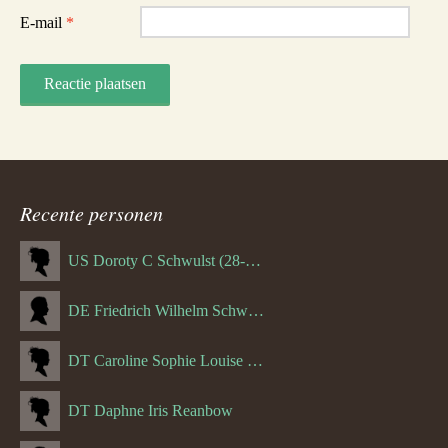
E-mail
*
Recente personen
US Doroty C Schwulst (28-12-1919)
DE Friedrich Wilhelm Schwulst
DT Caroline Sophie Louise Schreuder born Schwulst (13-05-1866)
DT Daphne Iris Reanbow