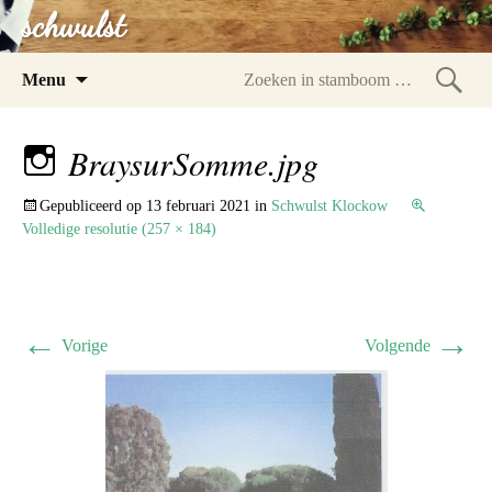
schwulst
Spring
Menu
naar
Zoeke
inhoud
in
BraysurSomme.jpg
stam
Gepubliceerd op
13 februari 2021
in
Schwulst Klockow
Volledige resolutie (257 × 184)
←
→
Vorige
Volgende