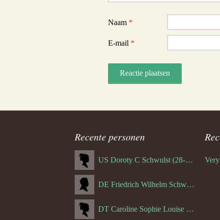
Naam
*
E-mail
*
Recente personen
Rec
US Doroty C Schwulst (28-12-1919)
DE Friedrich Wilhelm Schwulst
DT Caroline Sophie Louise Schreuder born Schwulst (13-05-1866)