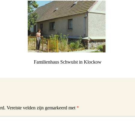
Schwulst
ill Schwulst
South Africa
t
Familienhaus Schwulst in Klockow
llgemein foto’s
 Joachimthal
rd.
Vereiste velden zijn gemarkeerd met
*