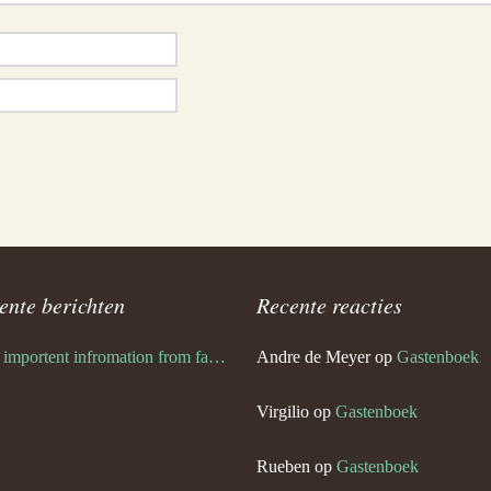
ente berichten
Recente reacties
Very importent infromation from family Schwulst
Andre de Meyer
op
Gastenboek
Virgilio
op
Gastenboek
Rueben
op
Gastenboek