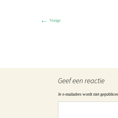
Herman 
Familie B
←
Vorige
Schwulst 
2005 sep
General/A
Schwulst
Geef een reactie
Je e-mailadres wordt niet gepublicee
Reactie