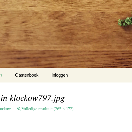
m
Gastenboek
Inloggen
 Klockow
 in klockow797.jpg
t USA
lockow
Volledige resolutie (265 × 172)
Slotty