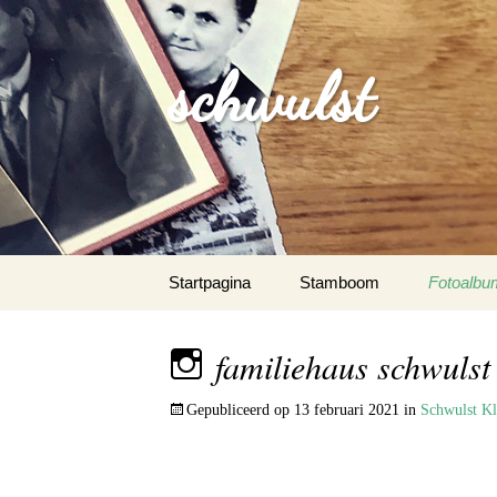
schwulst
Spring
Startpagina
Stamboom
Fotoalbu
naar
inhoud
Schwulst
familiehaus schwulst
Schwuls
Gepubliceerd op
13 februari 2021
in
Schwulst K
Schwulst-