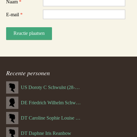
Naam
*
E-mail
*
Recente personen
US Doroty C Schwulst (28-12-1919)
DE Friedrich Wilhelm Schwulst
DT Caroline Sophie Louise Schreuder born Schwulst (13-05-1866)
DT Daphne Iris Reanbow