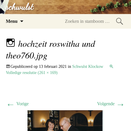
schwulst
Spring
Menu
naar
Zoeke
inhoud
in
hochzeit roswitha und
stam
theo760.jpg
Gepubliceerd op
13 februari 2021
in
Schwulst Klockow
Volledige resolutie (261 × 169)
←
→
Vorige
Volgende