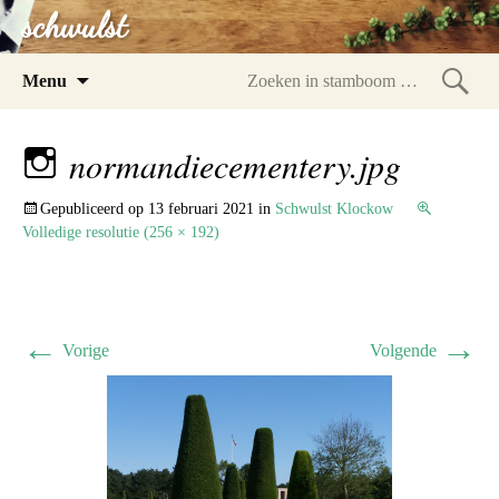
schwulst
Spring
Menu
naar
Zoeke
inhoud
in
normandiecementery.jpg
stam
Gepubliceerd op
13 februari 2021
in
Schwulst Klockow
Volledige resolutie (256 × 192)
←
→
Vorige
Volgende