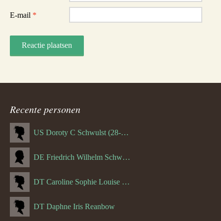
E-mail
*
Recente personen
US Doroty C Schwulst (28-12-1919)
DE Friedrich Wilhelm Schwulst
DT Caroline Sophie Louise Schreuder born Schwulst (13-05-1866)
DT Daphne Iris Reanbow