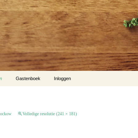
m
Gastenboek
Inloggen
 Klockow
t USA
lockow
Volledige resolutie (241 × 181)
Slotty