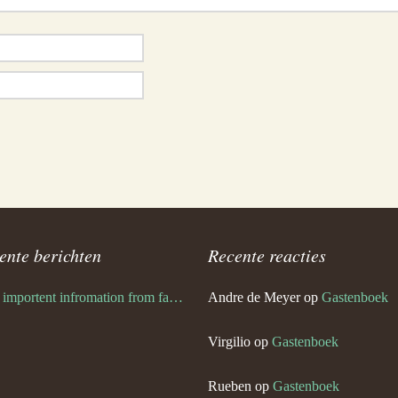
ente berichten
Recente reacties
Very importent infromation from family Schwulst
Andre de Meyer
op
Gastenboek
Virgilio
op
Gastenboek
Rueben
op
Gastenboek