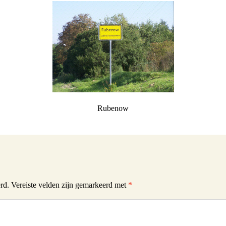
Schwulst
ill Schwulst
South Africa
t
llgemein foto’s
Rubenow
 Joachimthal
rd.
Vereiste velden zijn gemarkeerd met
*