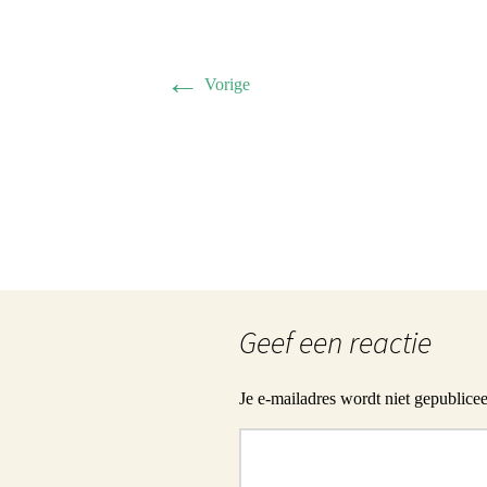
Herman 
Familie B
←
Vorige
Schwulst 
2005 sep
General/A
Schwulst
Geef een reactie
Je e-mailadres wordt niet gepublicee
Reactie