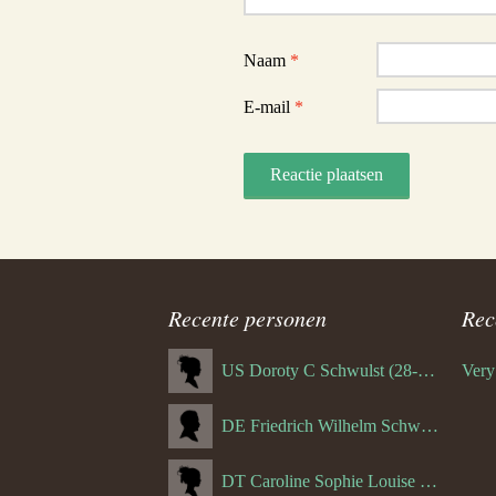
Naam
*
E-mail
*
Recente personen
Rec
US Doroty C Schwulst (28-12-1919)
DE Friedrich Wilhelm Schwulst
DT Caroline Sophie Louise Schreuder born Schwulst (13-05-1866)