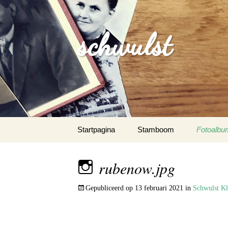
schwulst
Spring
Startpagina
Stamboom
Fotoalbu
naar
inhoud
Schwulst
rubenow.jpg
Schwuls
Gepubliceerd op
13 februari 2021
in
Schwulst K
Schwulst-