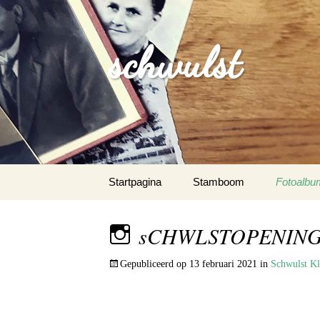
schwulst
Spring
Startpagina
Stamboom
Fotoalbu
naar
inhoud
Schwulst
sCHWLSTOPENING.
Schwuls
Gepubliceerd op
13 februari 2021
in
Schwulst K
Schwulst-