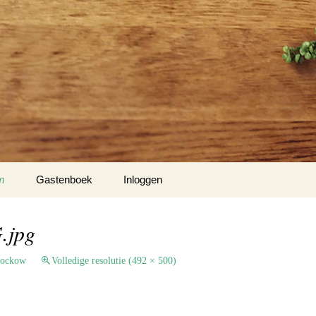
m
Gastenboek
Inloggen
 Klockow
jpg
t USA
lockow
Volledige resolutie (492 × 500)
Slotty