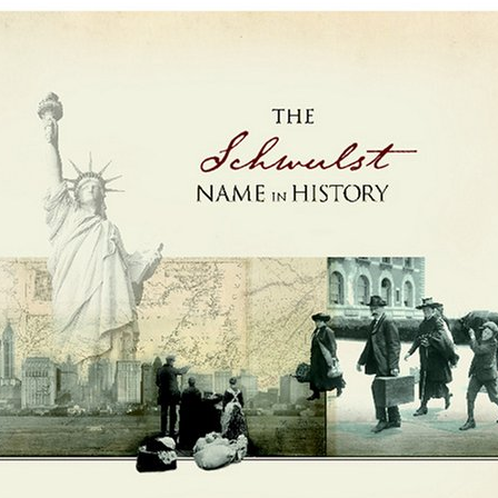
Schwulst
ill Schwulst
South Africa
t
llgemein foto’s
 Joachimthal