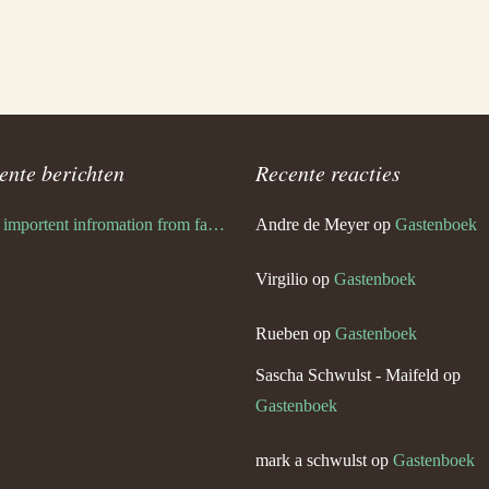
ente berichten
Recente reacties
Very importent infromation from family Schwulst
Andre de Meyer
op
Gastenboek
Virgilio
op
Gastenboek
Rueben
op
Gastenboek
Sascha Schwulst - Maifeld
op
Gastenboek
mark a schwulst
op
Gastenboek