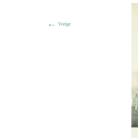
Herman 
Familie B
←
Vorige
Schwulst 
2005 sep
General/A
Schwulst