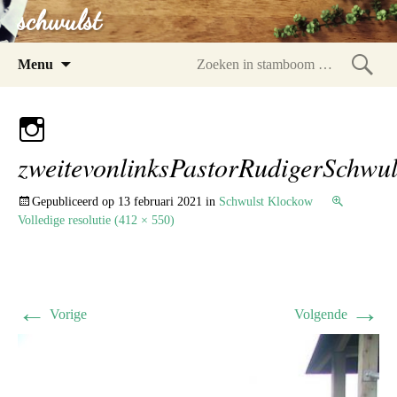
schwulst
Spring
Menu
naar
Zoeke
inhoud
in
stam
zweitevonlinksPastorRudigerSchwul
Gepubliceerd op
13 februari 2021
in
Schwulst Klockow
Volledige resolutie (412 × 550)
←
→
Vorige
Volgende