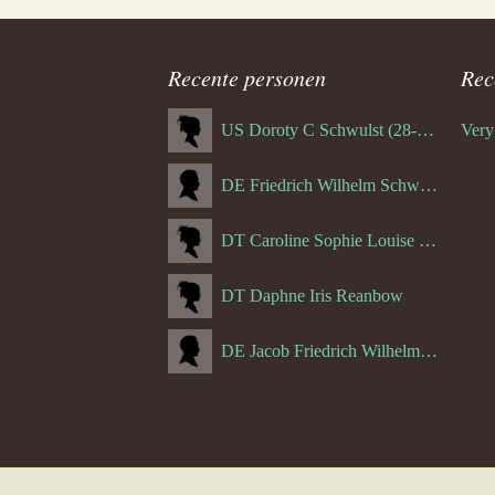
Recente personen
Rec
US Doroty C Schwulst (28-12-1919)
DE Friedrich Wilhelm Schwulst
DT Caroline Sophie Louise Schreuder born Schwulst (13-05-1866)
DT Daphne Iris Reanbow
DE Jacob Friedrich Wilhelm Hurth