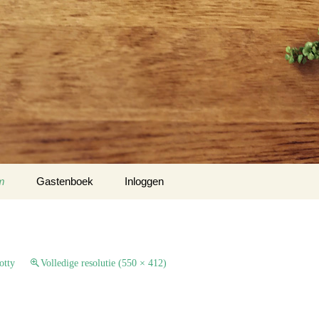
m
Gastenboek
Inloggen
 Klockow
t USA
otty
Volledige resolutie (550 × 412)
Slotty