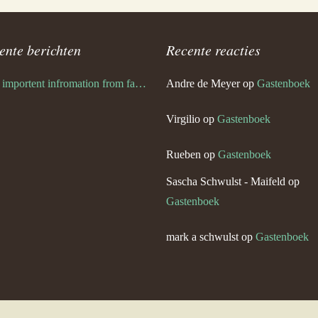
ente berichten
Recente reacties
Very importent infromation from family Schwulst
Andre de Meyer
op
Gastenboek
Virgilio
op
Gastenboek
Rueben
op
Gastenboek
Sascha Schwulst - Maifeld
op
Gastenboek
mark a schwulst
op
Gastenboek