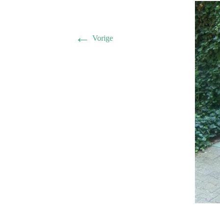
Herman 
Familie B
←
Vorige
Schwulst 
2005 sep
General/A
Schwulst