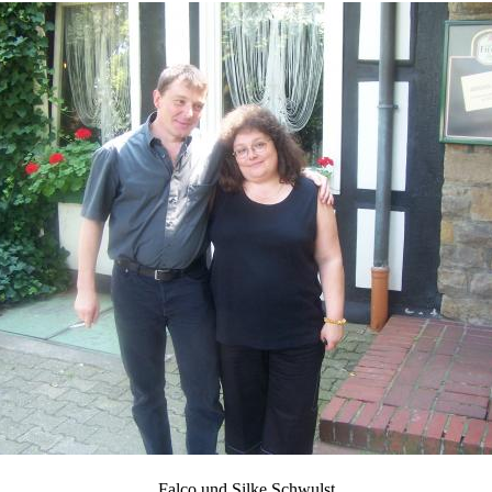
Schwulst
ill Schwulst
South Africa
t
llgemein foto’s
 Joachimthal
Falco und Silke Schwulst