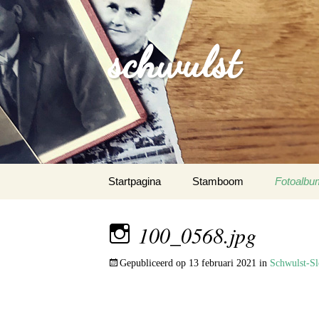
schwulst
Spring
Startpagina
Stamboom
Fotoalbu
naar
inhoud
Schwulst
100_0568.jpg
Schwuls
Gepubliceerd op
13 februari 2021
in
Schwulst-Sl
Schwulst-