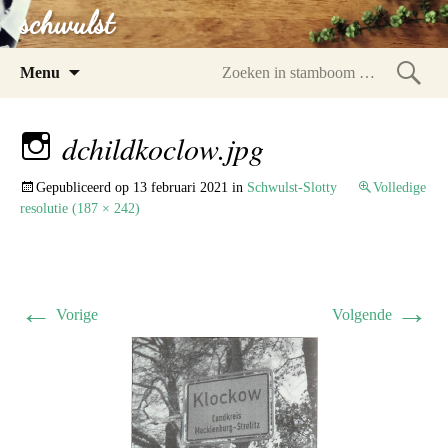
schwulst
Spring
Menu
naar
Zoeke
inhoud
in
dchildkoclow.jpg
stam
Gepubliceerd op
13 februari 2021
in
Schwulst-Slotty
Volledige
resolutie (187 × 242)
←
→
Vorige
Volgende