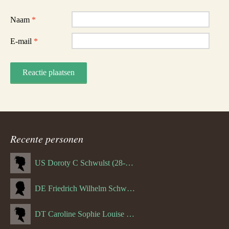
Naam
*
E-mail
*
Recente personen
US Doroty C Schwulst (28-12-1919)
DE Friedrich Wilhelm Schwulst
DT Caroline Sophie Louise Schreuder born Schwulst (13-05-1866)