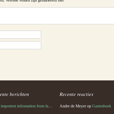
rd.
Vereiste velden zijn gemarkeerd met
*
ente berichten
Recente reacties
Very importent infromation from family Schwulst
Andre de Meyer
op
Gastenboek