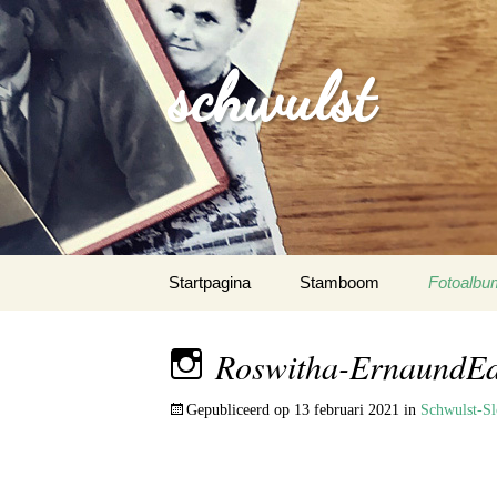
schwulst
Spring
Startpagina
Stamboom
Fotoalbu
naar
inhoud
Schwulst
Roswitha-ErnaundEde
Schwuls
Gepubliceerd op
13 februari 2021
in
Schwulst-Sl
Schwulst-