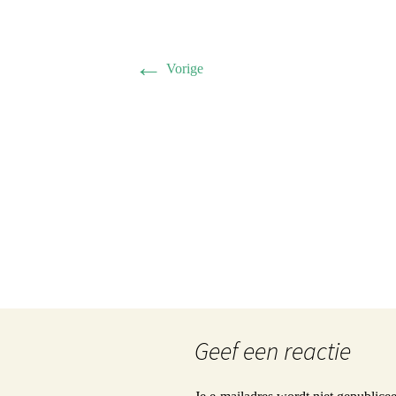
Herman 
Familie B
←
Vorige
Schwulst 
2005 sep
General/A
Schwulst
Geef een reactie