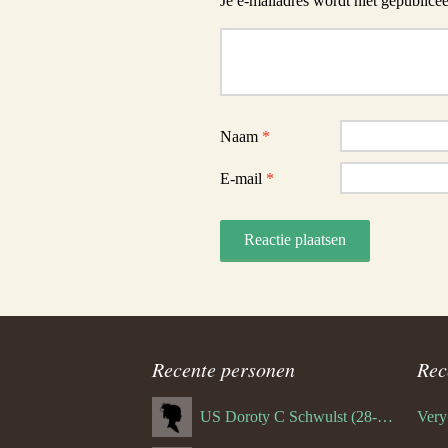
Je e-mailadres wordt niet gepublicee
Reactie
Naam
*
E-mail
*
Recente personen
Rec
US Doroty C Schwulst (28-12-1919)