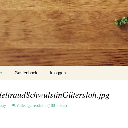
m
Gastenboek
Inloggen
 Klockow
ltraudSchwulstinGütersloh.jpg
t USA
otty
Volledige resolutie (180 × 263)
Slotty