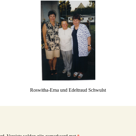
Schwulst
ill Schwulst
South Africa
t
llgemein foto’s
 Joachimthal
Roswitha-Erna und Edeltraud Schwulst