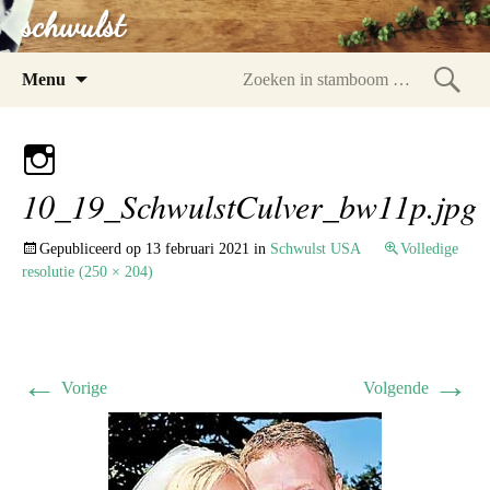
schwulst
Spring
Menu
naar
Zoeke
inhoud
in
stam
10_19_SchwulstCulver_bw11p.jpg
Gepubliceerd op
13 februari 2021
in
Schwulst USA
Volledige
resolutie (250 × 204)
←
→
Vorige
Volgende