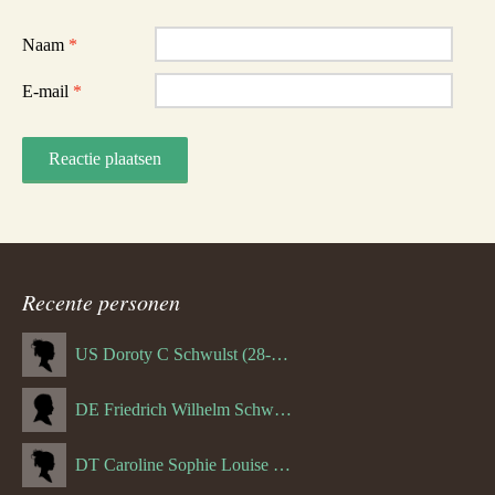
Naam
*
E-mail
*
Recente personen
US Doroty C Schwulst (28-12-1919)
DE Friedrich Wilhelm Schwulst
DT Caroline Sophie Louise Schreuder born Schwulst (13-05-1866)