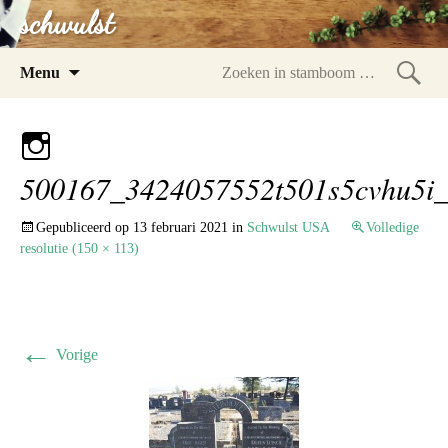
schwulst
Spring
Menu
naar
Zoeke
inhoud
in
stam
500167_3424057552t501s5cvhu5i_
Gepubliceerd op
13 februari 2021
in
Schwulst USA
Volledige
resolutie (150 × 113)
←
Vorige