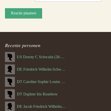
Recente personen
US Doroty C Schwulst (28-12-1919)
DE Friedrich Wilhelm Schwulst
DT Caroline Sophie Louise Schreuder born Schwulst (13-05-1866)
DT Daphne Iris Reanbow
DE Jacob Friedrich Wilhelm Hurth