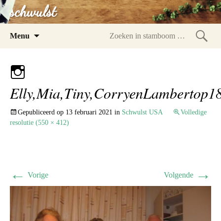
schwulst
Spring
Menu
naar
Zoeke
inhoud
in
stam
Elly,Mia,Tiny,CorryenLambertop1
Gepubliceerd op
13 februari 2021
in
Schwulst USA
Volledige
resolutie (550 × 412)
←
→
Vorige
Volgende