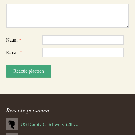
Reactie
Naam
*
E-mail
*
Recente personen
US Doroty C Schwulst (28-12-1919)