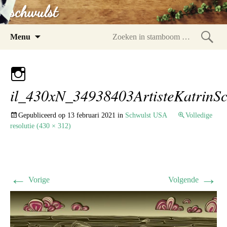
schwulst
Spring
Menu
naar
Zoeke
inhoud
in
stam
il_430xN_34938403ArtisteKatrinSc
Gepubliceerd op
13 februari 2021
in
Schwulst USA
Volledige
resolutie (430 × 312)
←
→
Vorige
Volgende