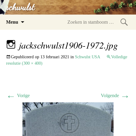
schwulst
Spring
Menu
naar
Zoeke
inhoud
in
jackschwulst1906-1972.jpg
stam
Gepubliceerd op
13 februari 2021
in
Schwulst USA
Volledige
resolutie (300 × 400)
←
→
Vorige
Volgende