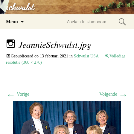
schwulst
Spring
Menu
naar
Zoeke
inhoud
in
JeannieSchwulst.jpg
stam
Gepubliceerd op
13 februari 2021
in
Schwulst USA
Volledige
resolutie (360 × 270)
←
→
Vorige
Volgende