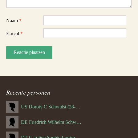
Naam
*
E-mail
*
Recente personen
US Doroty C Schwulst (28-12-1919)
DE Friedrich Wilhelm Schwulst
DT Caroline Sophie Louise Schreuder born Schwulst (13-05-1866)