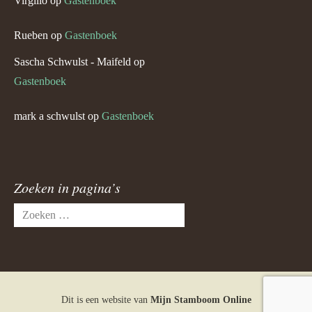
Virgilio
op
Gastenboek
Rueben
op
Gastenboek
Sascha Schwulst - Maifeld
op
Gastenboek
mark a schwulst
op
Gastenboek
Zoeken in pagina’s
Zoeken
naar:
Dit is een website van
Mijn Stamboom Online