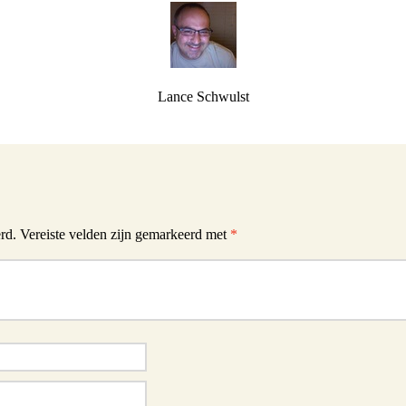
Schwulst
ill Schwulst
South Africa
Lance Schwulst
t
llgemein foto’s
 Joachimthal
rd.
Vereiste velden zijn gemarkeerd met
*