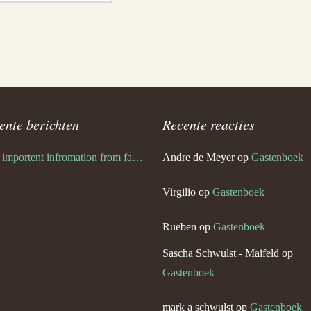
ente berichten
Recente reacties
Very importent infromation from family Schwulst
Andre de Meyer
op
Gastenboek
Virgilio
op
Gastenboek
Rueben
op
Gastenboek
Sascha Schwulst - Maifeld
op
Gastenboek
mark a schwulst
op
Gastenboek