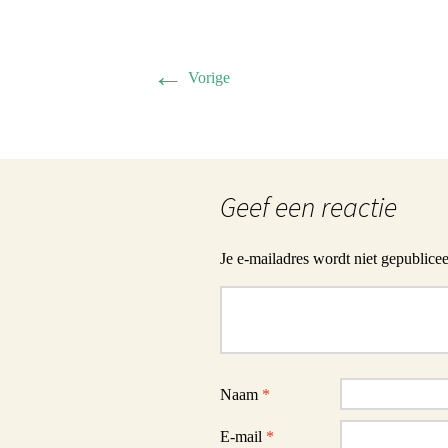
Herman 
Familie B
←
Vorige
Schwulst 
2005 sep
Geef een reactie
General/A
Schwulst
Je e-mailadres wordt niet gepublicee
Reactie
Naam
*
E-mail
*