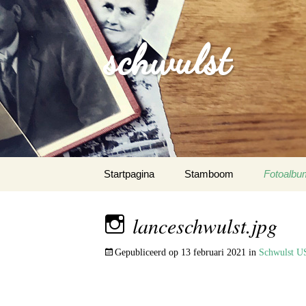
schwulst
Spring
Startpagina
Stamboom
Fotoalbu
naar
inhoud
Schwulst
lanceschwulst.jpg
Schwuls
Gepubliceerd op
13 februari 2021
in
Schwulst 
Schwulst-