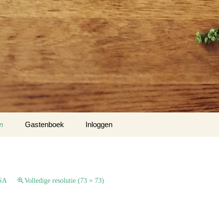
m
Gastenboek
Inloggen
 Klockow
t USA
USA
Volledige resolutie (73 × 73)
Slotty