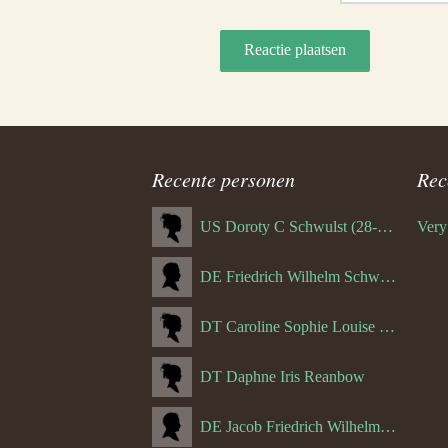
Recente personen
Rec
US Doroty C Schwulst (28-12-1919)
DE Friedrich Wilhelm Schwulst
DT Caroline Sophie Louise Schreuder born Schwulst (13-05-1866)
DT Daphne Iris Reanbow
DE Jacob Friedrich Wilhelm Hurth