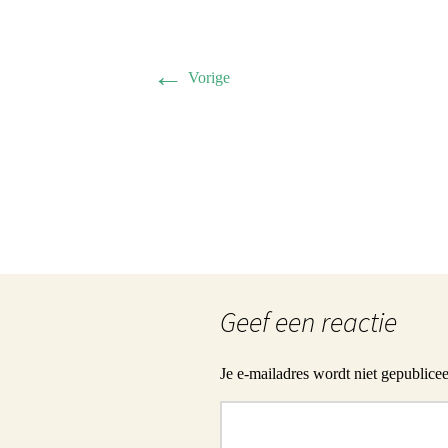
Herman 
Familie B
←
Vorige
Schwulst 
2005 sep
General/A
Schwulst
Geef een reactie
Je e-mailadres wordt niet gepublicee
Reactie