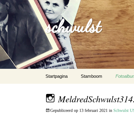
schwulst
Spring
Startpagina
Stamboom
Fotoalbu
naar
inhoud
Schwulst
MeldredSchwulst314
Schwuls
Gepubliceerd op
13 februari 2021
in
Schwulst 
Schwulst-