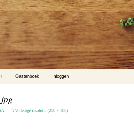
m
Gastenboek
Inloggen
 Klockow
.jpg
t USA
USA
Volledige resolutie (250 × 188)
Slotty