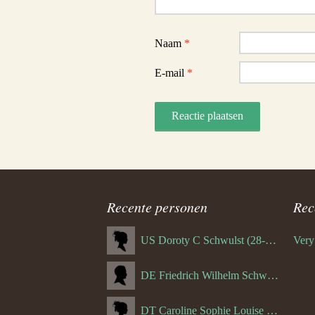
Naam
*
E-mail
*
Recente personen
Rec
US Doroty C Schwulst (28-12-1919)
DE Friedrich Wilhelm Schwulst
DT Caroline Sophie Louise Schreuder born Schwulst (13-05-1866)