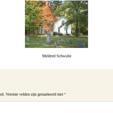
Schwulst
ill Schwulst
South Africa
t
llgemein foto’s
Meldred Schwulst
 Joachimthal
rd.
Vereiste velden zijn gemarkeerd met
*