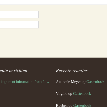
ente berichten
Recente reacties
Very importent infromation from family Schwulst
Andre de Meyer
op
Gastenboek
Virgilio
op
Gastenboek
Rueben
op
Gastenboek