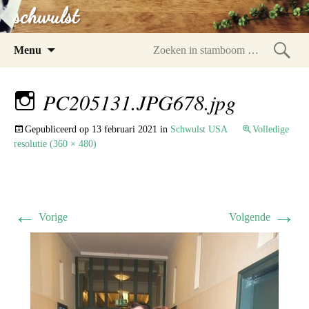
schwulst
Spring
Menu
naar
Zoeke
inhoud
in
PC205131.JPG678.jpg
stam
Gepubliceerd op
13 februari 2021
in
Schwulst USA
Volledige
resolutie (360 × 480)
←
→
Vorige
Volgende