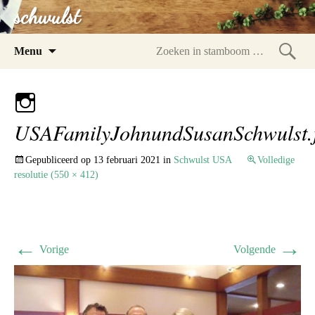
schwulst
Spring
Menu
naar
Zoeke
inhoud
in
stam
USAFamilyJohnundSusanSchwulst.
Gepubliceerd op
13 februari 2021
in
Schwulst USA
Volledige
resolutie (550 × 412)
←
→
Vorige
Volgende