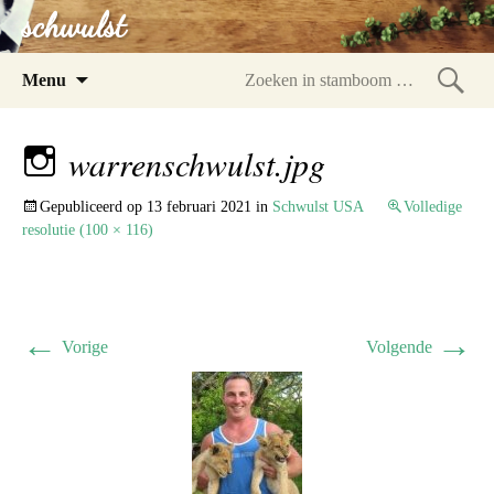
schwulst
Spring
Menu
naar
Zoeke
inhoud
in
warrenschwulst.jpg
stam
Gepubliceerd op
13 februari 2021
in
Schwulst USA
Volledige
resolutie (100 × 116)
←
→
Vorige
Volgende