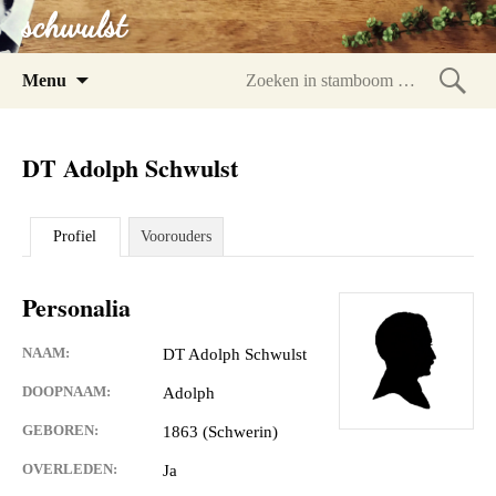
schwulst
Spring
Menu
naar
Zoeke
inhoud
in
DT Adolph Schwulst
stam
Profiel
Voorouders
Personalia
NAAM:
DT Adolph Schwulst
DOOPNAAM:
Adolph
GEBOREN:
1863 (Schwerin)
OVERLEDEN:
Ja