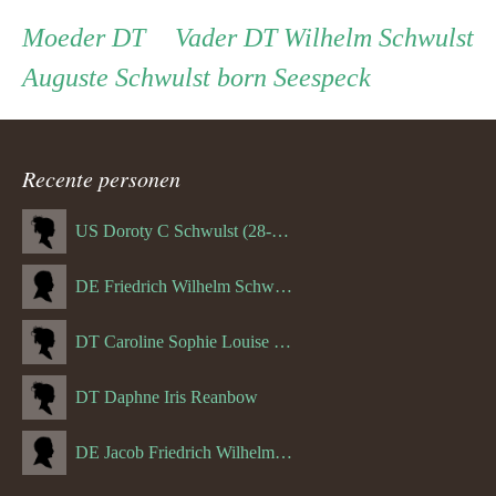
Persoon
Moeder
Vader
Moeder
DT
Vader
DT Wilhelm Schwulst
Auguste Schwulst born Seespeck
ouder
navigatie
Recente personen
US Doroty C Schwulst (28-12-1919)
DE Friedrich Wilhelm Schwulst
DT Caroline Sophie Louise Schreuder born Schwulst (13-05-1866)
DT Daphne Iris Reanbow
DE Jacob Friedrich Wilhelm Hurth