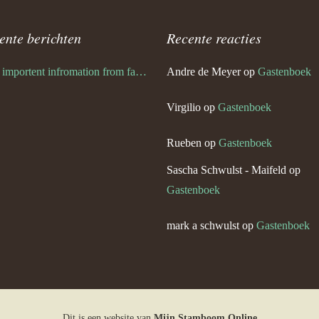
ente berichten
Recente reacties
Very importent infromation from family Schwulst
Andre de Meyer
op
Gastenboek
Virgilio
op
Gastenboek
Rueben
op
Gastenboek
Sascha Schwulst - Maifeld
op
Gastenboek
mark a schwulst
op
Gastenboek
Dit is een website van
Mijn Stamboom Online