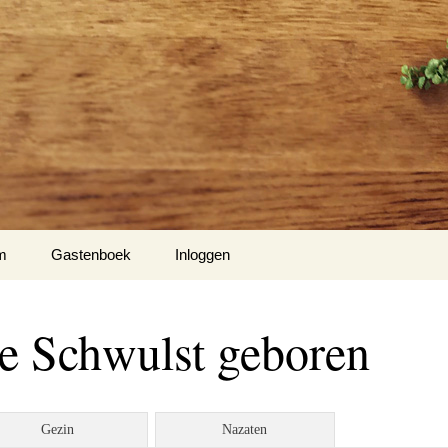
m
Gastenboek
Inloggen
 Klockow
e Schwulst geboren
t USA
Slotty
Gezin
Nazaten