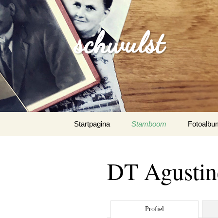
schwulst
Spring
Startpagina
Stamboom
Fotoalbu
naar
inhoud
Schwulst
DT Agustin
Schwuls
Schwulst-
Profiel