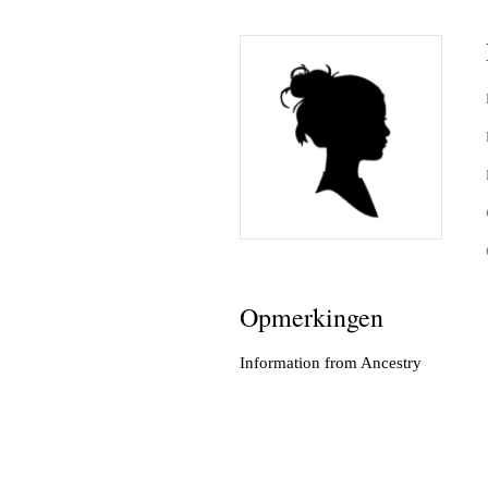
Herman 
Familie B
Schwulst 
2005 sep
General/A
Schwulst
Opmerkingen