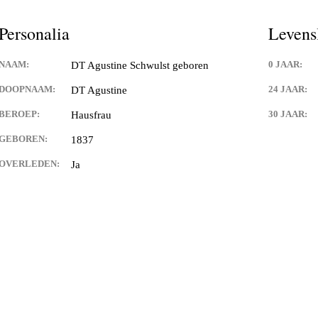
Schwulst
Personalia
Levens
ill Schwulst
NAAM:
0 JAAR:
DT Agustine Schwulst geboren
South Africa
DOOPNAAM:
24 JAAR:
DT Agustine
t
BEROEP:
30 JAAR:
Hausfrau
GEBOREN:
1837
llgemein foto’s
OVERLEDEN:
Ja
 Joachimthal