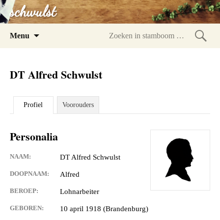
schwulst
Spring
Menu
naar
Zoeke
inhoud
in
DT Alfred Schwulst
stam
Profiel
Voorouders
Personalia
NAAM:
DT Alfred Schwulst
DOOPNAAM:
Alfred
BEROEP:
Lohnarbeiter
GEBOREN:
10 april 1918 (Brandenburg)