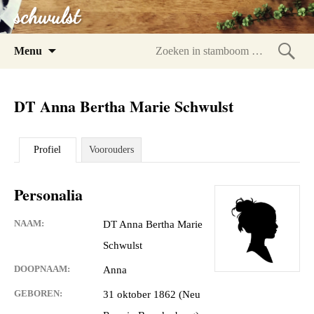
schwulst
Spring
Menu
naar
Zoeke
inhoud
in
DT Anna Bertha Marie Schwulst
stam
Profiel
Voorouders
Personalia
NAAM:
DT Anna Bertha Marie
Schwulst
DOOPNAAM:
Anna
GEBOREN:
31 oktober 1862 (Neu