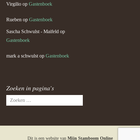
Virgilio
op
Gastenboek
Rueben
op
Gastenboek
Sascha Schwulst - Maifeld
op
Gastenboek
mark a schwulst
op
Gastenboek
Zoeken in pagina’s
Zoeken
naar:
Dit is een website van
Mijn Stamboom Online