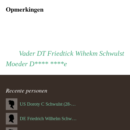
Opmerkingen
Persoon
Vader
Vader
DT Friedtick Wihekm Schwulst
Moeder
Moeder
D**** ****e
ouder
navigatie
Recente personen
US Doroty C Schwulst (28-12-1919)
DE Friedrich Wilhelm Schwulst