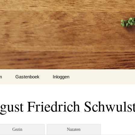
m
Gastenboek
Inloggen
 Klockow
ust Friedrich Schwuls
t USA
Slotty
Gezin
Nazaten