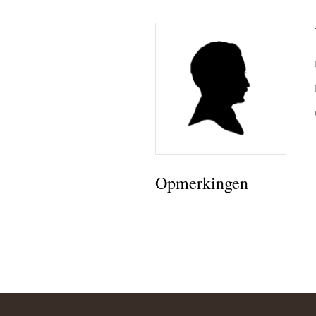
Herman 
Familie B
Schwulst 
2005 sep
General/A
Opmerkingen
Schwulst