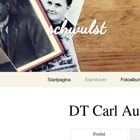
schwulst
Spring
Startpagina
Stamboom
Fotoalbu
naar
inhoud
Schwulst
DT Carl Aug
Schwuls
Schwulst-
Profiel