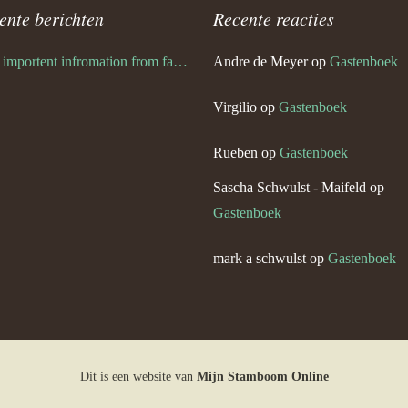
ente berichten
Recente reacties
Very importent infromation from family Schwulst
Andre de Meyer
op
Gastenboek
Virgilio
op
Gastenboek
Rueben
op
Gastenboek
Sascha Schwulst - Maifeld
op
Gastenboek
mark a schwulst
op
Gastenboek
Dit is een website van
Mijn Stamboom Online