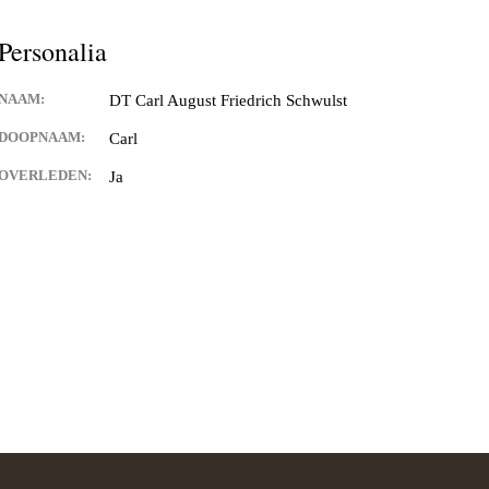
Schwulst
Personalia
ill Schwulst
NAAM:
DT Carl August Friedrich Schwulst
South Africa
DOOPNAAM:
Carl
t
OVERLEDEN:
Ja
llgemein foto’s
 Joachimthal