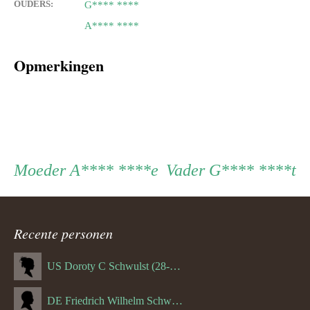
OUDERS:
G**** ****
A**** ****
Opmerkingen
Persoon
Moeder
Vader
Moeder
A**** ****e
Vader
G**** ****t
ouder
Recente personen
navigatie
US Doroty C Schwulst (28-12-1919)
DE Friedrich Wilhelm Schwulst