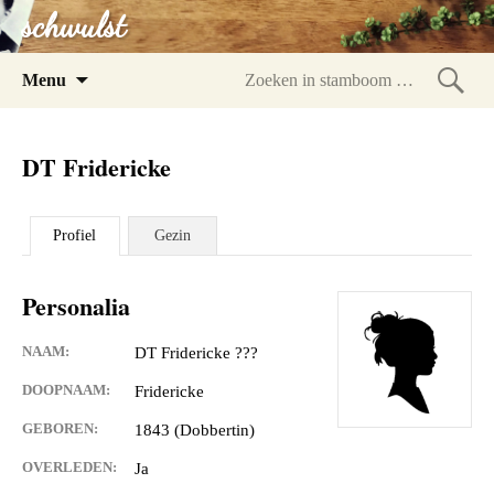
schwulst
Spring
Menu
naar
Zoeke
inhoud
in
DT Fridericke
stam
Profiel
Gezin
Personalia
NAAM:
DT Fridericke ???
DOOPNAAM:
Fridericke
GEBOREN:
1843 (Dobbertin)
OVERLEDEN:
Ja