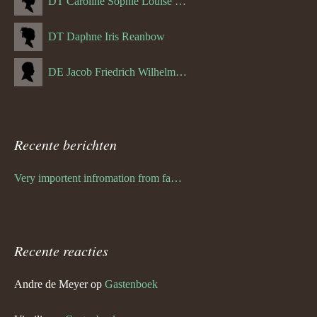
DT Caroline Sophie Louise Schreuder born Schwulst (13-05-1866)
DT Daphne Iris Reanbow
DE Jacob Friedrich Wilhelm Hurth
Recente berichten
Very importent infromation from family Schwulst
Recente reacties
Andre de Meyer
op
Gastenboek