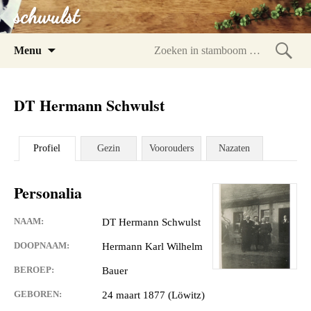
schwulst
Spring
Menu
naar
Zoeke
inhoud
in
DT Hermann Schwulst
stam
Profiel
Gezin
Voorouders
Nazaten
Personalia
NAAM:
DT Hermann Schwulst
DOOPNAAM:
Hermann Karl Wilhelm
BEROEP:
Bauer
GEBOREN:
24 maart 1877 (Löwitz)