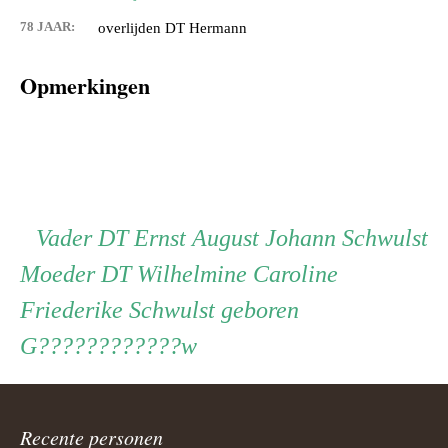
78 JAAR:
overlijden DT Hermann
Opmerkingen
Persoon
Vader
Vader
DT Ernst August Johann Schwulst
Moeder
Moeder
DT Wilhelmine Caroline
ouder
Friederike Schwulst geboren
G????????????w
navigatie
Recente personen