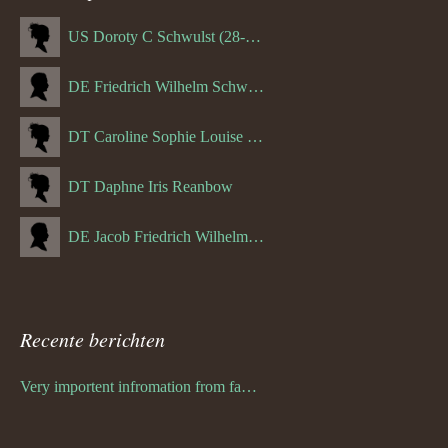
US Doroty C Schwulst (28-12-1919)
DE Friedrich Wilhelm Schwulst
DT Caroline Sophie Louise Schreuder born Schwulst (13-05-1866)
DT Daphne Iris Reanbow
DE Jacob Friedrich Wilhelm Hurth
Recente berichten
Very importent infromation from family Schwulst