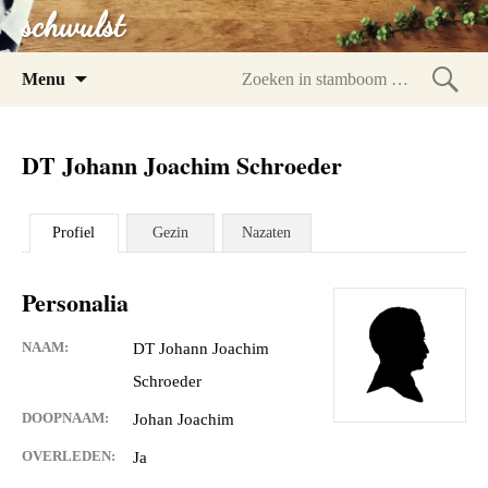
schwulst
Spring
Menu
naar
Zoeke
inhoud
in
DT Johann Joachim Schroeder
stam
Profiel
Gezin
Nazaten
Personalia
NAAM:
DT Johann Joachim
Schroeder
DOOPNAAM:
Johan Joachim
OVERLEDEN:
Ja