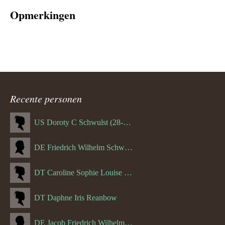
Opmerkingen
Recente personen
US Doroty C Schwulst (28-12-1919)
DE Friedrich Wilhelm Schwulst
DT Caroline Sophie Louise Schreuder born Schwulst (13-05-1866)
DT Daphne Iris Reanbow
DE Jacob Friedrich Wilhelm Hurth