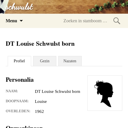
schwulst
Spring
Menu
naar
Zoeke
inhoud
in
DT Louise Schwulst born
stam
Profiel
Gezin
Nazaten
Personalia
NAAM:
DT Louise Schwulst born
DOOPNAAM:
Louise
OVERLEDEN:
1962
Opmerkingen