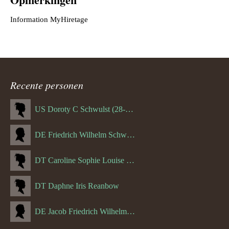
Recente personen
US Doroty C Schwulst (28-12-1919)
DE Friedrich Wilhelm Schwulst
DT Caroline Sophie Louise Schreuder born Schwulst (13-05-1866)
DT Daphne Iris Reanbow
DE Jacob Friedrich Wilhelm Hurth