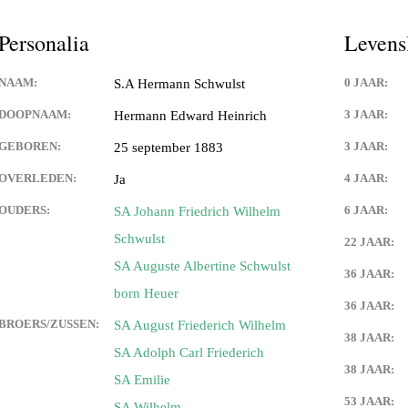
Schwulst
Personalia
Levens
ill Schwulst
NAAM:
0 JAAR:
S.A Hermann Schwulst
South Africa
DOOPNAAM:
3 JAAR:
Hermann Edward Heinrich
t
GEBOREN:
3 JAAR:
25 september 1883
OVERLEDEN:
4 JAAR:
Ja
llgemein foto’s
OUDERS:
6 JAAR:
SA Johann Friedrich Wilhelm
 Joachimthal
Schwulst
22 JAAR:
SA Auguste Albertine Schwulst
36 JAAR:
born Heuer
36 JAAR:
BROERS/ZUSSEN:
SA August Friederich Wilhelm
38 JAAR:
SA Adolph Carl Friederich
38 JAAR:
SA Emilie
53 JAAR:
SA Wilhelm