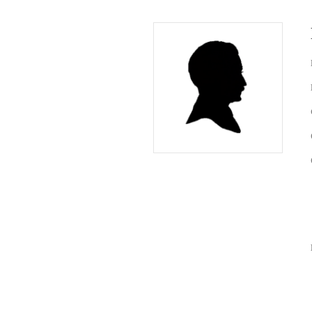
Herman 
Familie B
Schwulst 
2005 sep
General/A
Schwulst