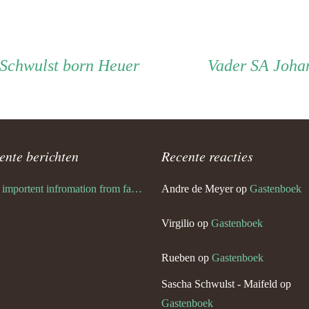
Vader
 Schwulst born Heuer
Vader
SA Johan
ente berichten
Recente reacties
Very importent infromation from family Schwulst
Andre de Meyer
op
Gastenboek
Virgilio
op
Gastenboek
Rueben
op
Gastenboek
Sascha Schwulst - Maifeld
op
Gastenboek