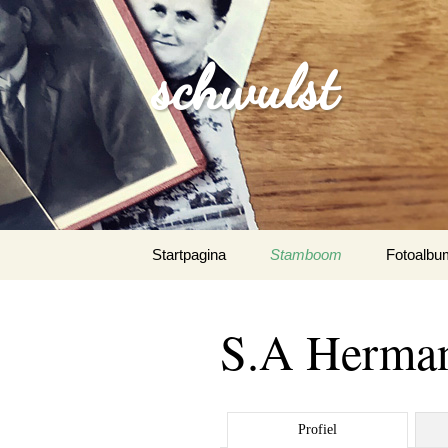
schwulst
Spring
Startpagina
Stamboom
Fotoalbu
naar
inhoud
Schwulst
S.A Herman
Schwuls
Schwulst-
Profiel