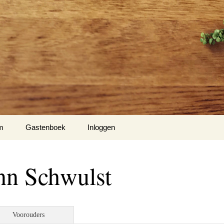
m
Gastenboek
Inloggen
 Klockow
n Schwulst
t USA
Slotty
Voorouders