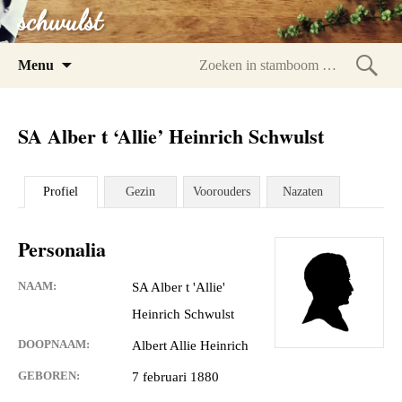
schwulst
Spring
Menu
naar
Zoeke
inhoud
in
SA Alber t ‘Allie’ Heinrich Schwulst
stam
Profiel
Gezin
Voorouders
Nazaten
Personalia
NAAM:
SA Alber t 'Allie'
Heinrich Schwulst
DOOPNAAM:
Albert Allie Heinrich
GEBOREN:
7 februari 1880