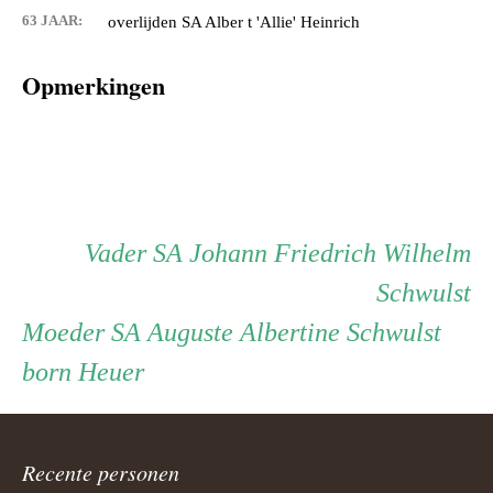
63 JAAR:
overlijden SA Alber t 'Allie' Heinrich
Opmerkingen
Persoon
Vader
Vader
SA Johann Friedrich Wilhelm
Schwulst
ouder
Moeder
Moeder
SA Auguste Albertine Schwulst
born Heuer
navigatie
Recente personen